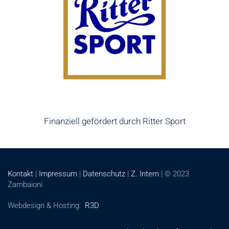
Finanziell gefördert durch Ritter Sport
Kontakt
|
Impressum
|
Datenschutz
|
Z. Intern
| © 2023
Zambaioni
Webdesign & Hosting:
R3D