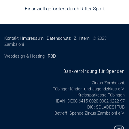
Finanziell gefördert durch Ritter Sport
Kontakt
|
Impressum
|
Datenschutz
|
Z. Intern
| © 2023
Zambaioni
Webdesign & Hosting:
R3D
Bankverbindung für Spenden
Zirkus Zambaioni,
Tübinger Kinder- und Jugendzirkus e.V.
Kreissparkasse Tübingen
IBAN: DE08 6415 0020 0002 6222 97
BIC: SOLADES1TUB
Betreff: Spende Zirkus Zambaioni e.V.