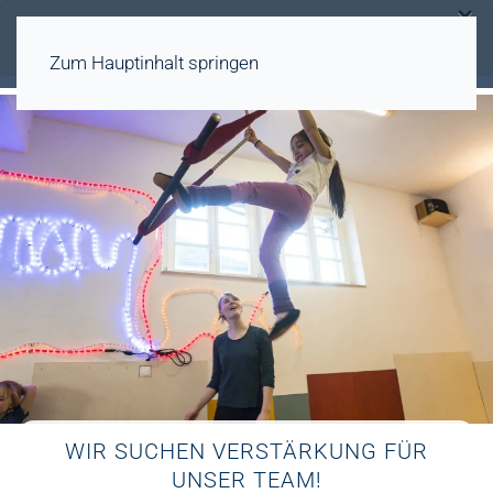
×
Warnung
Das Formular #5 existiert nicht oder ist nicht
veröffentlicht.
Zum Hauptinhalt springen
WIR SUCHEN VERSTÄRKUNG FÜR
UNSER TEAM!